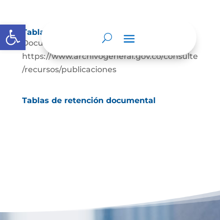
Abrir barra de herramientas
Tablas de retención documental
Documentación de apoyo
https://www.archivogeneral.gov.co/consulte
/recursos/publicaciones
Tablas de retención documental