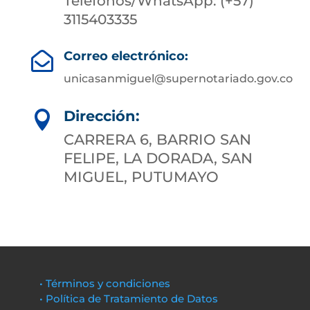
Teléfonos/WhatsApp: (+57)
3115403335
Correo electrónico:

unicasanmiguel@supernotariado.gov.co
Dirección:

CARRERA 6, BARRIO SAN
FELIPE, LA DORADA, SAN
MIGUEL, PUTUMAYO
• Términos y condiciones
• Política de Tratamiento de Datos