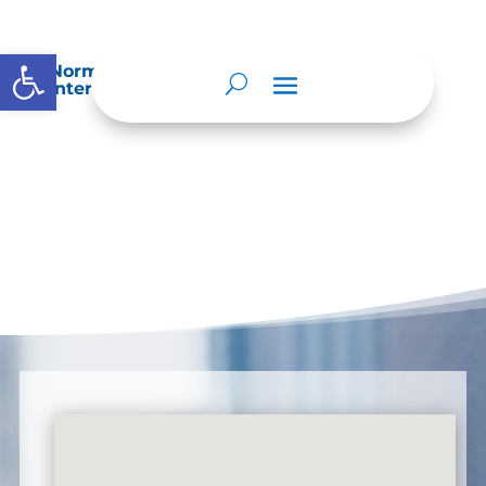
Abrir barra de herramientas
Normatividad especial que les aplique de
interés.