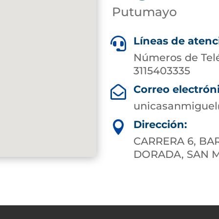
Putumayo
Líneas de atenc

Números de Tel
3115403335
Correo electrón

unicasanmiguel
Dirección:

CARRERA 6, BAR
DORADA, SAN 