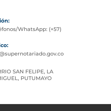
ión:
éfonos/WhatsApp: (+57)
ico:
@supernotariado.gov.co
RIO SAN FELIPE, LA
MIGUEL, PUTUMAYO