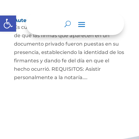
Abrir barra de herramientas
Autenticaciones
Es cuando el notario da testimonio escrito
de que las firmas que aparecen en un
documento privado fueron puestas en su
presencia, estableciendo la identidad de los
firmantes y dando fe del día en que el
hecho ocurrió. REQUISITOS: Asistir
personalmente a la notaría....