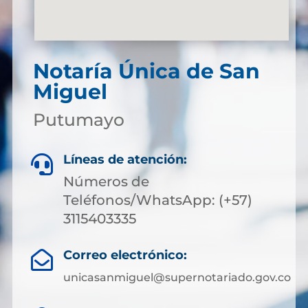
Notaría Única de San
Miguel
Putumayo
Líneas de atención:

Números de
Teléfonos/WhatsApp: (+57)
3115403335
Correo electrónico:

unicasanmiguel@supernotariado.gov.co