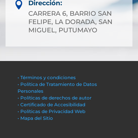
Dirección:

CARRERA 6, BARRIO SAN
FELIPE, LA DORADA, SAN
MIGUEL, PUTUMAYO
• Términos y condiciones
• Política de Tratamiento de Datos
Personales
• Políticas de derechos de autor
• Certificado de Accesibilidad
• Políticas de Privacidad Web
• Mapa del Sitio