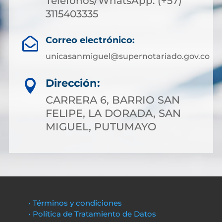
Teléfonos/WhatsApp: (+57)
3115403335
Correo electrónico:

unicasanmiguel@supernotariado.gov.co
Dirección:

CARRERA 6, BARRIO SAN
FELIPE, LA DORADA, SAN
MIGUEL, PUTUMAYO
• Términos y condiciones
• Política de Tratamiento de Datos