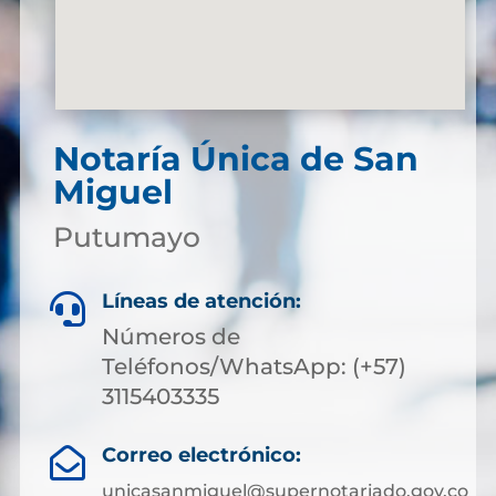
Notaría Única de San
Miguel
Putumayo
Líneas de atención:

Números de
Teléfonos/WhatsApp: (+57)
3115403335
Correo electrónico:

unicasanmiguel@supernotariado.gov.co