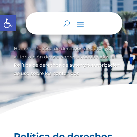
Abrir barra de herramientas
Home
Política de derechos de autor y/
o
9
autorización de uso sobre los contenidos
9
Política de derechos de autor y/o autorización
de uso sobre los contenidos
Política de derechos