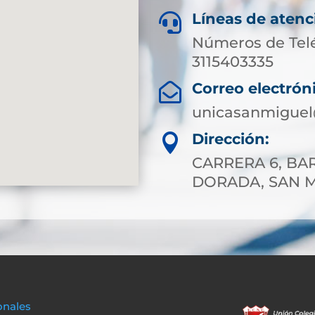
Líneas de atenc

Números de Tel
3115403335
Correo electrón

unicasanmiguel
Dirección:

CARRERA 6, BAR
DORADA, SAN 
onales