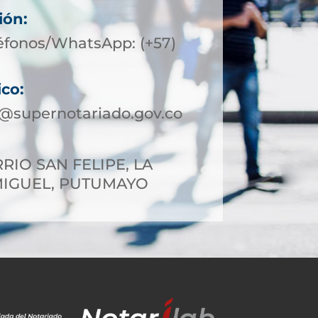
ión:
éfonos/WhatsApp: (+57)
ico:
@supernotariado.gov.co
RIO SAN FELIPE, LA
MIGUEL, PUTUMAYO