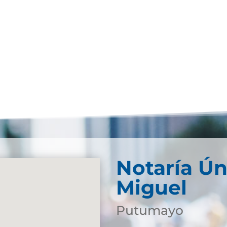
Notaría Ún
Miguel
Putumayo