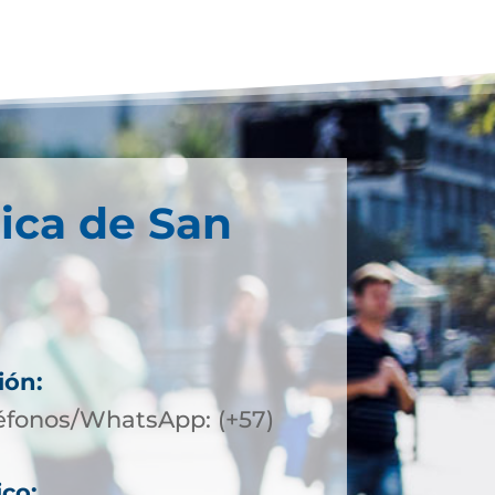
ica de San
ión:
éfonos/WhatsApp: (+57)
ico: