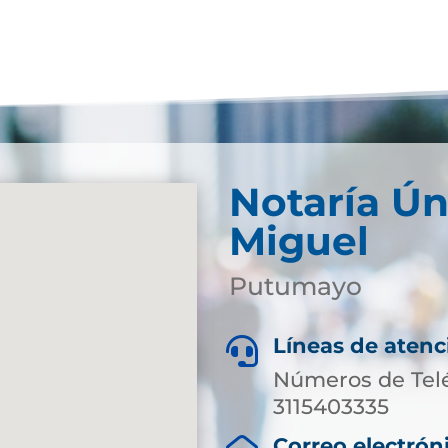
Notaría Ún
Miguel
Putumayo
Líneas de atenc

Números de Tel
3115403335
Correo electrón