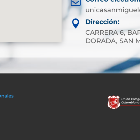

unicasanmiguel
Dirección:

CARRERA 6, BAR
DORADA, SAN 
onales