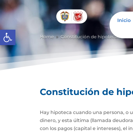
Inicio
Abrir barra de herramientas
Home
Constitución de hipoteca
Con
9
9
Constitución de hi
Hay hipoteca cuando una persona, o un
dinero, y esta última (llamada deudor
con los pagos (capital e intereses), e