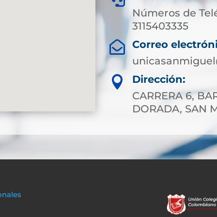
Números de Tel
3115403335
Correo electrón

unicasanmiguel
Dirección:

CARRERA 6, BAR
DORADA, SAN 
onales