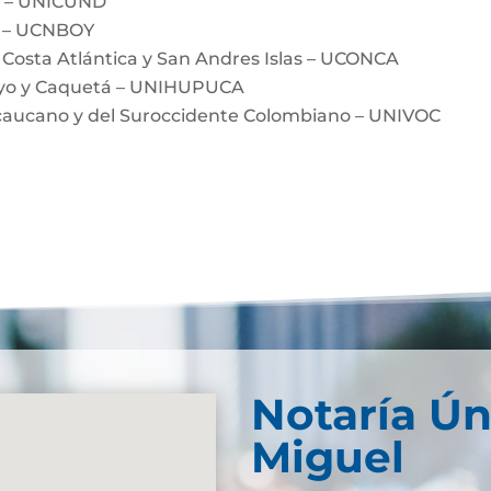
a – UNICUND
á – UCNBOY
 Costa Atlántica y San Andres Islas – UCONCA
ayo y Caquetá – UNIHUPUCA
ecaucano y del Suroccidente Colombiano – UNIVOC
Notaría Ún
Miguel