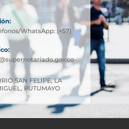
ión:
éfonos/WhatsApp: (+57)
ico:
@supernotariado.gov.co
RIO SAN FELIPE, LA
MIGUEL, PUTUMAYO