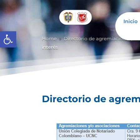
Inicio
Abrir barra de herramientas
Home
Directorio de agremiaciones, as
9
interés
Directorio de agrem