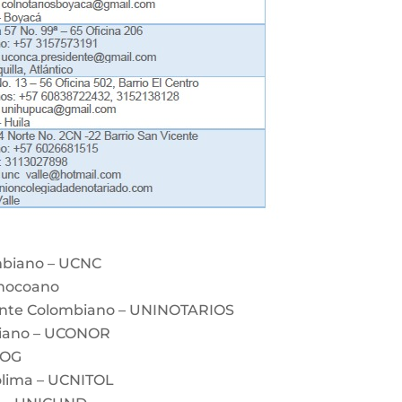
mbiano – UCNC
Chocoano
dente Colombiano – UNINOTARIOS
biano – UCONOR
BOG
olima – UCNITOL