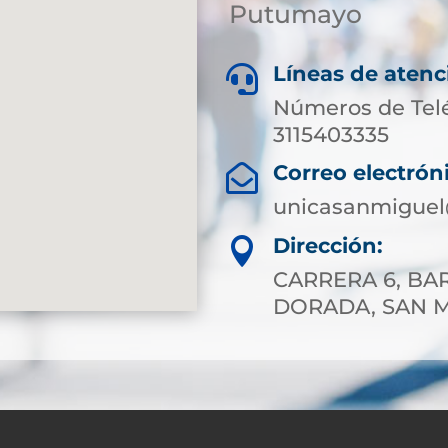
Putumayo
Líneas de atenc

Números de Tel
3115403335
Correo electrón

unicasanmiguel
Dirección:

CARRERA 6, BAR
DORADA, SAN 